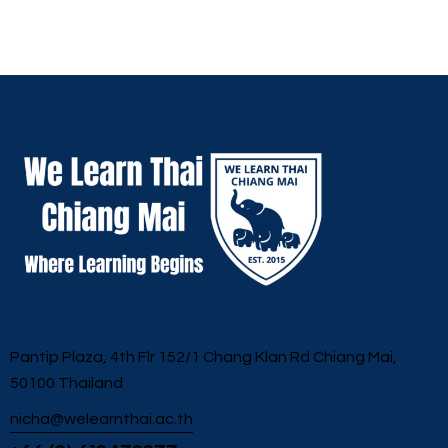
Pantip Plaza, 4th Flr 152/1 Chang Klan Rd Chiang Mai,
50100 Thailand
nicha@welearnthai.ac.th